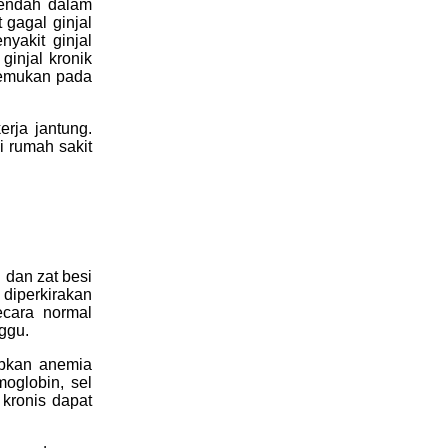
rendah dalam
 gagal ginjal
yakit ginjal
ginjal kronik
itemukan pada
rja jantung.
i rumah sakit
 dan zat besi
diperkirakan
ecara normal
nggu.
abkan anemia
oglobin, sel
 kronis dapat