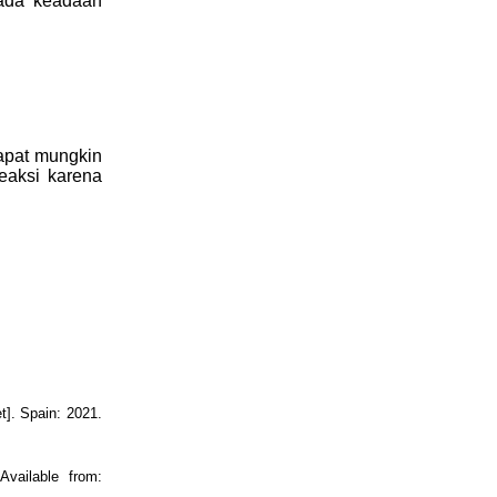
pada keadaan
dapat mungkin
reaksi karena
t]. Spain: 2021.
vailable from: