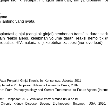
 ginjal kronik sedapat mungkin dihindari, hanya diberikan 
.
yata.
jantung yang nyata.
lantasi ginjal (cangkok ginjal) pemberian transfusi darah se
lain reaksi alergi, kelebihan volume darah, reaksi hemolitik (
patitis, HIV, malaria, dll), kelebihan zat besi (iron overload).
a Penyakit Ginjal Kronik, In: Konsensus, Jakarta; 2011
guler edisi 2. Denpasar: Udayana University Press; 2016
se: From Pathophysiology and Current Treatments, to Future Agents [Interne
et]. Denpasar: 2017. Available from: simdos.unud.ac.id
ronic Kidney Disease: Beyond Erythropoetin [Internet]. USA: 2020. A