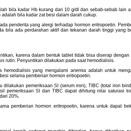
alah bila kadar Hb kurang dari 10 g/dl dan sebab-sebab lain
n adalah bila kadar zat besi dalam darah cukup.
pada penderita yang alergi terhadap hormon eritropoetin. Pem
nda bila ada perdarahan aktif dan tekanan darah tinggi yang b
untikan, karena dalam bentuk tablet tidak bisa diserap dengan
is rutin. Penyuntikan dilakukan pada saat hemodialisis.
ta hemodialisis yang mengalami anemia adalah untuk meng
 besi selama pemberian hormon eritropoetin.
dilakukan pemeriksaan SI (serum iron), TIBC (total iron bind
il pemeriksaan SI dan TIBC dapat dihitung nilai saturasi tra
 dari 20%.
ama pemberian hormon eritropoetin, karena untuk dapat beke