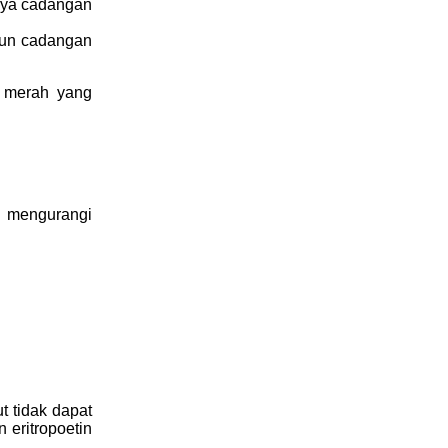
gnya cadangan
ipun cadangan
h merah yang
a mengurangi
t tidak dapat
 eritropoetin