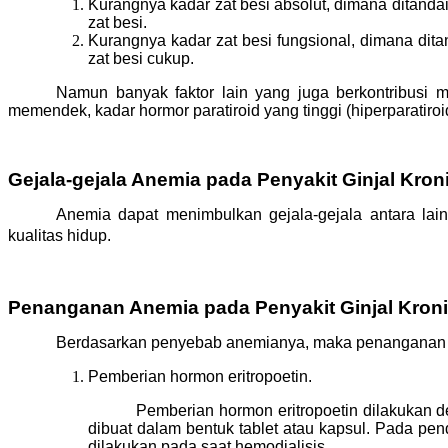
Kurangnya kadar zat besi absolut, dimana ditanda
zat besi.
Kurangnya kadar zat besi fungsional, dimana dit
zat besi cukup.
Namun banyak faktor lain yang juga berkontribusi
memendek, kadar hormor paratiroid yang tinggi (hiperparatiroi
Gejala-gejala Anemia pada Penyakit Ginjal Kron
Anemia dapat menimbulkan gejala-gejala antara lain
kualitas hidup.
Penanganan Anemia pada Penyakit Ginjal Kron
Berdasarkan penyebab anemianya, maka penanganan an
Pemberian hormon eritropoetin.
Pemberian hormon eritropoetin dilakukan de
dibuat dalam bentuk tablet atau kapsul. Pada pen
dilakukan pada saat hemodialisis.