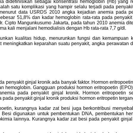
 didefinisikan sebagai konsentrasi hemoglobin (Hb) yang 
ah satu komplikasi yang hampir selalu terjadi pada penyakit
 menurut data USRDS 2010 angka kejadian anemia pada pen
sebesar 51,8% dan kadar hemoglobin rata-rata pada penyakit 
S dr. Cipto Mangunkusumo Jakarta, pada tahun 2010 anemia d
a kali menjalani hemodialisis dengan Hb rata-rata 7,7 g/dl.
nkan kualitas hidup, menurunkan fungsi dan kemampuan ke
at meningkatkan keparahan suatu penyakit, angka perawatan d
penyakit ginjal kronik ada banyak faktor. Hormon eritropoetin
n hemoglobin. Gangguan produksi hormon eritropoetin (EPO) 
emia pada penyakit ginjal kronik. Hormon eritropoetin s
ga pada penyakit ginjal kronik produksi hormon eritropetin terga
poetin, kurangnya kadar zat besi juga berkontribusi menyeb
is. Besi digunakan untuk pembentukan DNA, pembentukan hem
imia lainnya. Kurangnya kadar zat besi pada penyakit ginjal