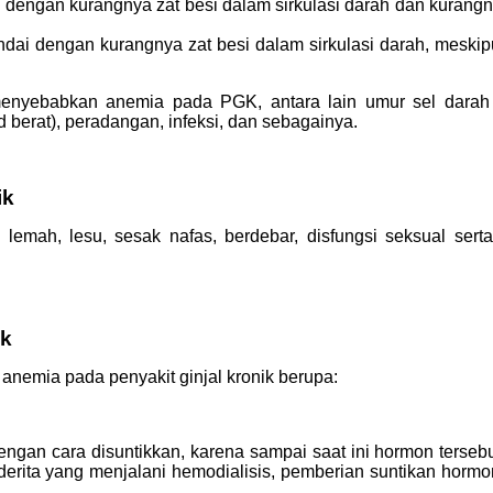
i dengan kurangnya zat besi dalam sirkulasi darah dan kuran
andai dengan kurangnya zat besi dalam sirkulasi darah, mesk
 menyebabkan anemia pada PGK, antara lain umur sel dara
d berat), peradangan, infeksi, dan sebagainya.
ik
 lemah, lesu, sesak nafas, berdebar, disfungsi seksual sert
ik
emia pada penyakit ginjal kronik berupa:
ngan cara disuntikkan, karena sampai saat ini hormon tersebu
derita yang menjalani hemodialisis, pemberian suntikan hormon