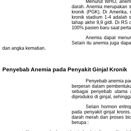
Menurut WHO, anemia
darah. Anemia merupakan sal
kronik (PGK). Di Amerika,
kronik stadium 1-4 adalah 
tahap akhir 9,9 g/dl. Di R
100% pasien baru saat pertam
Anemia dapat menuru
Selain itu anemia juga dap
dan angka kematian.
Penyebab Anemia pada Penyakit Ginjal Kronik
Penyebab anemia pada 
berperan dalam pembentuka
sebagai penyebab utama an
diproduksi di ginjal, sehing
Selain hormon eritro
pada penyakit ginjal kron
darah merah dan proses biok
berupa :