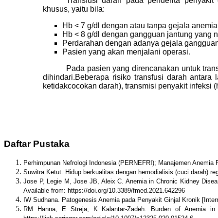
Transfusi darah pada penderita penyakit
khusus, yaitu bila:
Hb < 7 g/dl dengan atau tanpa gejala anemia
Hb < 8 g/dl dengan gangguan jantung yang n
Perdarahan dengan adanya gejala gangguan 
Pasien yang akan menjalani operasi
.
Pada pasien yang direncanakan untuk transp
dihindari.Beberapa risiko transfusi darah antara 
ketidakcocokan darah), transmisi penyakit infeksi (he
Daftar Pustaka
Perhimpunan Nefrologi Indonesia (PERNEFRI); Manajemen Anemia Pad
Suwitra Ketut. Hidup berkualitas dengan hemodialisis (cuci darah) re
Jose P, Legie M, Jose JB, Aleix C. Anemia in Chronic Kidney Disea
Available from: https://doi.org/10.3389/fmed.2021.642296
IW Sudhana. Patogenesis Anemia pada Penyakit Ginjal Kronik [Intern
RM Hanna, E Streja, K Kalantar-Zadeh. Burden of Anemia in Ch