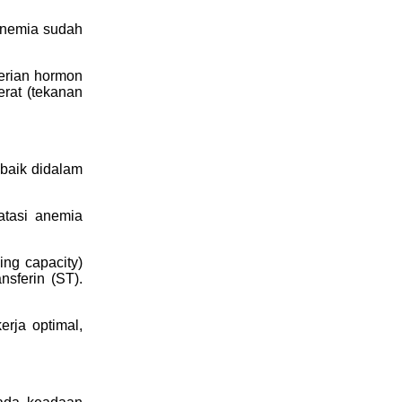
 anemia sudah
berian hormon
erat (tekanan
 baik didalam
atasi anemia
ing capacity)
nsferin (ST).
rja optimal,