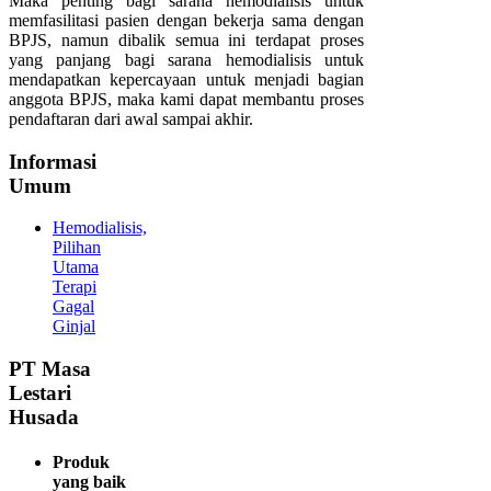
Maka penting bagi sarana hemodialisis untuk
memfasilitasi pasien dengan bekerja sama dengan
BPJS, namun dibalik semua ini terdapat proses
yang panjang bagi sarana hemodialisis untuk
mendapatkan kepercayaan untuk menjadi bagian
anggota BPJS, maka kami dapat membantu proses
pendaftaran dari awal sampai akhir.
Informasi
Umum
Hemodialisis,
Pilihan
Utama
Terapi
Gagal
Ginjal
PT
Masa
Lestari
Husada
Produk
yang baik