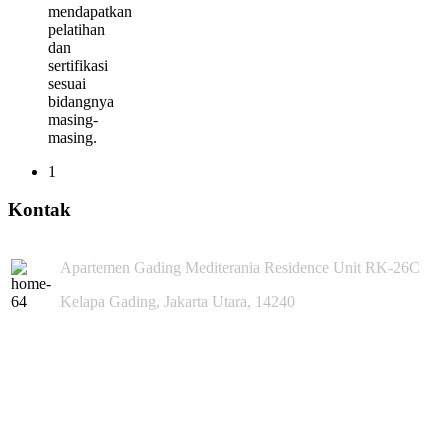
mendapatkan
pelatihan
dan
sertifikasi
sesuai
bidangnya
masing-
masing.
1
Kontak
Apartemen Gading Mediterania Residence Unit RK-26C
Kelapa Gading, Jakarta Utara, 14240