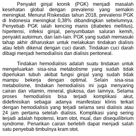
Penyakit ginjal kronik (PGK) menjadi masalah
kesehatan global dengan prevalensi yang semakin
meningkat. Menurut Riskesdas tahun 2018, prevalensi PGK
di Indonesia meningkat 0,38% dibandingkan sebelumnya.
Penyebab PGK ialah kencing manis (diabetes mellitus),
hipertensi, infeksi ginjal, penyumbatan saluran kemih,
penyakit autoimun, dan lain-lain. PGK yang sudah memasuki
tahap akhir diharuskan untuk melakukan tindakan dialisis
atau lebih dikenal dengan cuci darah. Tindakan cuci darah
dibagi menjadi hemodialisis dan dialisis peritoneal.
Tindakan hemodialisis adalah suatu tindakan untuk
mengeluarkan sisa-sisa metabolisme yang sudah tidak
diperlukan tubuh akibat fungsi ginjal yang sudah tidak
mampu bekerja dengan optimal. Selain sisa-sisa
metabolisme, tindakan hemodialisis ini juga menyaring
cairan dan vitamin, mineral, glukosa, dan lainnya. Selama
proses hemodialisis bisa terjadi komplikasi akut,
didefinisikan sebagai adanya manifestasi klinis terkait
dengan hemodialisis yang terjadi selama sesi dialisis atau
24 jam pertama setelah dialisis. Komplikasi yang sering
terjadi adalah hipotensi, kram otot, mual, dan disequilibrium
syndrome. Penarikan cairan berlebih dapat menjadi salah
satu penyebab timbulnya kram otot.