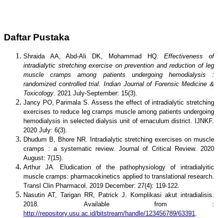
Daftar Pustaka
Shraida AA, Abd-Ali DK, Mohammad HQ.
Effectiveness of
intradialytic stretching exercise on prevention and reduction of leg
muscle cramps among patients undergoing hemodialysis :
randomized controlled trial. Indian Journal of Forensic Medicine &
Toxicology
. 2021 July-September: 15(3).
Jancy PO, Parimala S. Assess the effect of intradialytic stretching
exercises to reduce leg cramps muscle among patients undergoing
hemodialysis in selected dialysis unit of ernaculum district. IJNKF.
2020 July: 6(3).
Dhudum B, Bhore NR. Intradialytic stretching exercises on muscle
cramps : a systematic review. Journal of Critical Review. 2020
August: 7(15).
Arthur JA. Eludication of the pathophysiology of intradialyitic
muscle cramps: pharmacokinetics applied to translational research.
Transl Clin Pharmacol. 2019 December: 27(4): 119-122.
Nasutin AT, Tarigan RR, Patrick J. Komplikasi akut intradialisis.
2018. Available from :
http://repository.usu.ac.id/bitstream/handle/123456789/63391
.