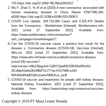
733.https://doi.org/10.1056/ NEJMoa2001017
Wu F, Zhao S, Yu B et al (2020) A new coronavirus associated with
human respiratory disease in China. Nature 579(7798):265-
df269.https://doi.org/10.1038/s41586-020-2008-3
COVID Live Update: 204,710,060 Cases and 4,325,470 Deaths
from the Coronavirus - Worldometer [Internet]. Worldometers.info.
2021 [cited 27 September 2021]. Available from:
https://www.worldometers.info/coronavirus/?
utm_campaign=homeAdvegas1?
Can the COVID-19 vaccine cause a positive test result for the
disease s. Coronavirus disease (COVID-19): Vaccines [Internet].
Who.int. 2021 [cited 27 September 2021]. Available from:
https://www.who.int/news-room/q-a-detail/coronavirus-disease-
(covid-19)-vaccines?
topicsurvey=v8kj13)&gclid=Cj0KCQjwtMCKBhDAARIsAG-
2Eu8qkAIwkbQfo49lbP21JTYwcXXU7W8-su5H-
WX4A6dRubBVIjIkztoaAvNNEALw_wcB
COVID-19 vaccine and treatments for people with kidney disease.
National Kidney Foundation. 2021 [cited 27 September 2021].
Available from: https://www.kidney.org/coronavirus/vaccines-
kidney-disease
Copyright © 2019 PT Masa Lestari Husada