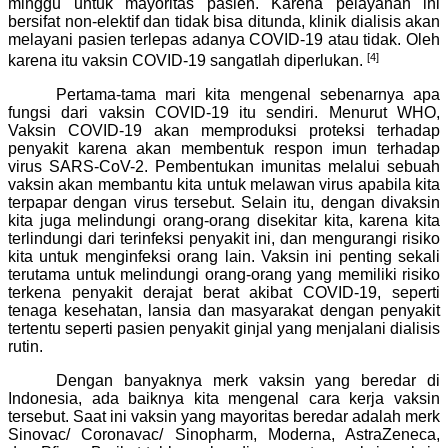
minggu untuk mayoritas pasien. Karena pelayanan ini
bersifat non-elektif dan tidak bisa ditunda, klinik dialisis akan
melayani pasien terlepas adanya COVID-19 atau tidak. Oleh
[4]
karena itu vaksin COVID-19 sangatlah diperlukan.
Pertama-tama mari kita mengenal sebenarnya apa
fungsi dari vaksin COVID-19 itu sendiri. Menurut WHO,
Vaksin COVID-19 akan memproduksi proteksi terhadap
penyakit karena akan membentuk respon imun terhadap
virus SARS-CoV-2. Pembentukan imunitas melalui sebuah
vaksin akan membantu kita untuk melawan virus apabila kita
terpapar dengan virus tersebut. Selain itu, dengan divaksin
kita juga melindungi orang-orang disekitar kita, karena kita
terlindungi dari terinfeksi penyakit ini, dan mengurangi risiko
kita untuk menginfeksi orang lain. Vaksin ini penting sekali
terutama untuk melindungi orang-orang yang memiliki risiko
terkena penyakit derajat berat akibat COVID-19, seperti
tenaga kesehatan, lansia dan masyarakat dengan penyakit
tertentu seperti pasien penyakit ginjal yang menjalani dialisis
rutin.
Dengan banyaknya merk vaksin yang beredar di
Indonesia, ada baiknya kita mengenal cara kerja vaksin
tersebut. Saat ini vaksin yang mayoritas beredar adalah merk
Sinovac/ Coronavac/ Sinopharm, Moderna, AstraZeneca,